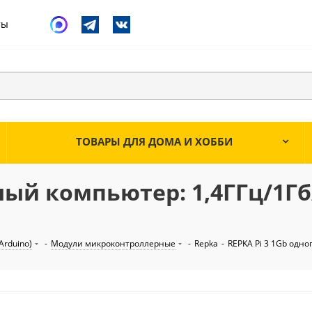
ты
ТОВАРЫ ДЛЯ ДОМА И ХОББИ
ный компьютер: 1,4ГГц/1Гб
Arduino)
-
Модули микроконтроллерные
-
Repka
-
REPKA Pi 3 1Gb одн