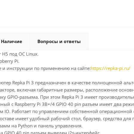
Наличие
Вопросы и ответы
r H5 под ОС Linux.
berry Pi.
 и инструкции по применению на сайте:
https://repka-pi.ru/
тер Repka Pi 3 предназначен в качестве полноценной альт
кторе, включая габаритные размеры, расположение основн
ку GPIO-разъема. При этом Repka Pi 3 имеет производительн
ый с Raspberry Pi 3B+/4 GPIO 40 pin разъем имеет два режи
м IO. Работает по управлением собственной операционной 
составе имеет удобный рабочий стол, браузер, средства для
амм на Python и панель управления.
на GPIO 40 pin разъем выведен i2s-интерфейс