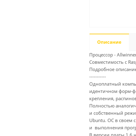
Описание
Процессор - Allwinne
Совместимость с Rasp
Подробное описание
-----------
Одноплатный компью
идентичном форм-фа
крепления, распинов
Полностью аналогичн
и собственный режи
Ubuntu. ОC в своем 
и выполнения прогр
В версии платы 1.6 