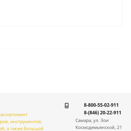
8-800-55-02-911
8-(846) 20-22-911
̆ ассортимент
Самара, ул. Зои
ров, инструментов,
Космодемьянской, 21
̆, а также большой