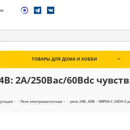
ты
ТОВАРЫ ДЛЯ ДОМА И ХОББИ
4В: 2А/250Вac/60Вdc чувств
мутация
-
Реле электромагнитные
-
реле 24В...60В
-
NRP04-C-24DH-S ре