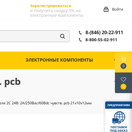
Зарегистрироваться
Войти
и получить скидку 3% на
электронные компоненты
8-(846) 20-22-911
8-800-55-02-911
ЭЛЕКТРОННЫЕ КОМПОНЕНТЫ
0
. pcb
0
ле 2С 24В: 2А/250Вac/60Вdc чувств. pcb 21х10х12мм