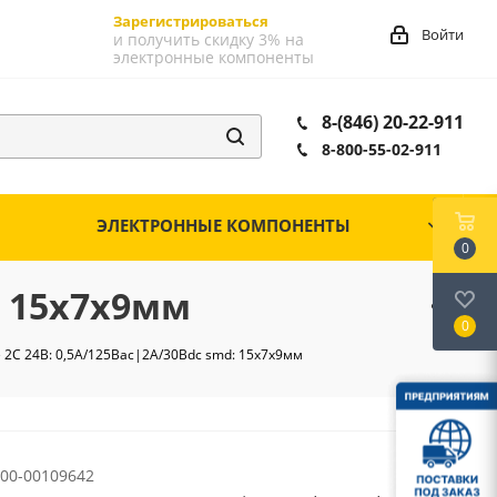
Зарегистрироваться
Войти
и получить скидку 3% на
электронные компоненты
8-(846) 20-22-911
8-800-55-02-911
ЭЛЕКТРОННЫЕ КОМПОНЕНТЫ
0
: 15х7х9мм
0
 2С 24В: 0,5А/125Вac|2А/30Вdc smd: 15х7х9мм
00-00109642