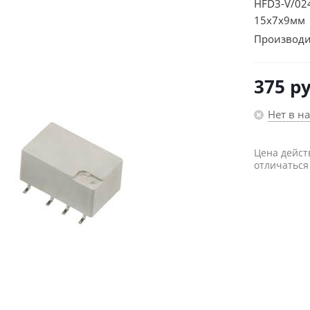
HFD3-V/02
15х7х9мм
Производи
375
ру
Нет в н
Цена дейст
отличаться