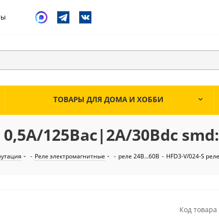
ты
ТОВАРЫ ДЛЯ ДОМА И ХОББИ
: 0,5А/125Вac|2А/30Вdc smd
мутация
-
Реле электромагнитные
-
реле 24В...60В
-
HFD3-V/024-S реле
Код товара