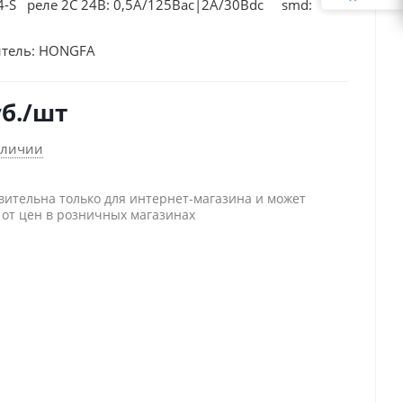
4-S реле 2С 24В: 0,5А/125Вac|2А/30Вdc smd:
тель:
HONGFA
б.
/шт
аличии
вительна только для интернет-магазина и может
 от цен в розничных магазинах