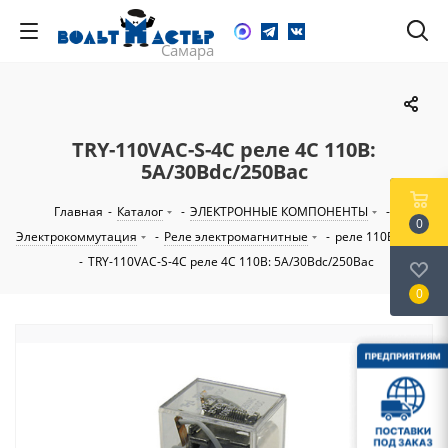
TRY-110VAC-S-4C реле 4C 110В:
5A/30Вdc/250Вac
Главная
-
Каталог
-
ЭЛЕКТРОННЫЕ КОМПОНЕНТЫ
-
0
Электрокоммутация
-
Реле электромагнитные
-
реле 110В...230В
-
TRY-110VAC-S-4C реле 4C 110В: 5A/30Вdc/250Вac
0