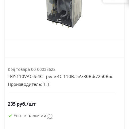
Код товара
00-00038622
TRY-110VAC-S-4C реле 4C 110В: 5A/30Вdc/250Вac
Производитель:
TTI
235
руб.
/шт
Есть в наличии
(1)