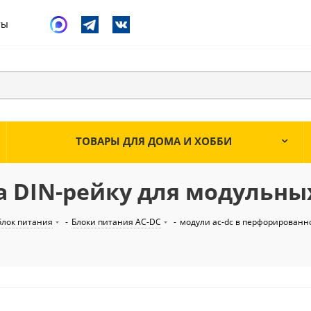
ты
ТОВАРЫ ДЛЯ ДОМА И ХОББИ
а DIN-рейку для модульны
лок питания
-
Блоки питания AC-DC
-
модули ac-dc в перфорированн