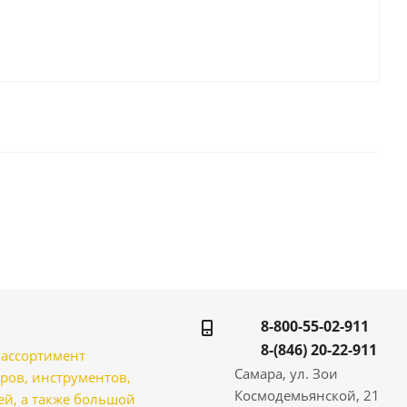
8-800-55-02-911
8-(846) 20-22-911
̆ ассортимент
Самара, ул. Зои
ров, инструментов,
Космодемьянской, 21
̆, а также большой