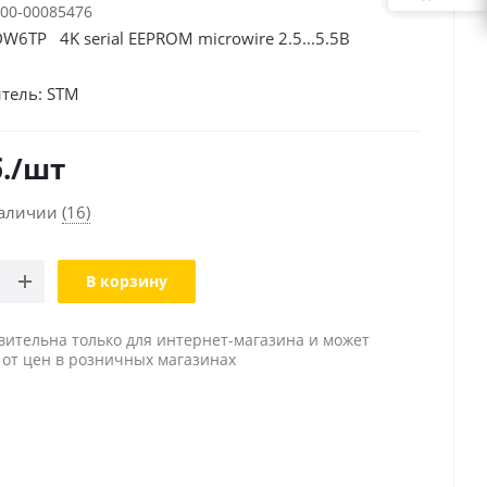
00-00085476
6TP 4K serial EEPROM microwire 2.5...5.5В
тель:
STM
.
/шт
наличии
(16)
В корзину
вительна только для интернет-магазина и может
 от цен в розничных магазинах