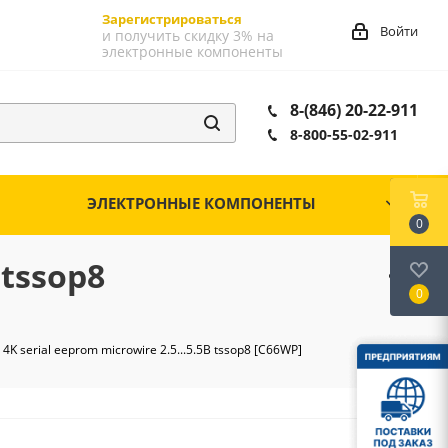
Зарегистрироваться
Войти
и получить скидку 3% на
электронные компоненты
8-(846) 20-22-911
8-800-55-02-911
ЭЛЕКТРОННЫЕ КОМПОНЕНТЫ
0
 tssop8
0
serial eeprom microwire 2.5...5.5В tssop8 [C66WP]