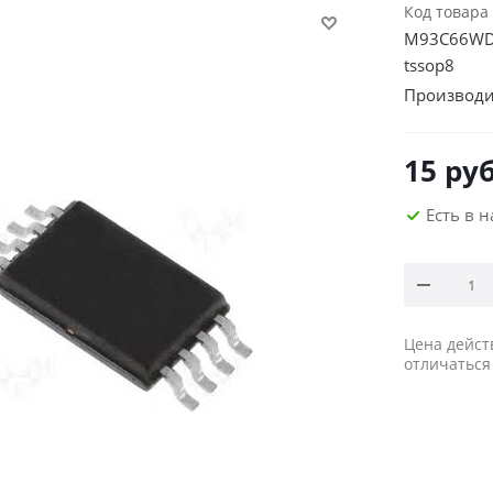
Код товара
M93C66WDW
tssop8
Производи
15
руб
Есть в 
Цена дейст
отличаться