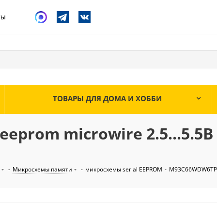
ты
ТОВАРЫ ДЛЯ ДОМА И ХОББИ
eprom microwire 2.5...5.5В
-
Микросхемы памяти
-
микросхемы serial EEPROM
-
M93C66WDW6TP 4K 