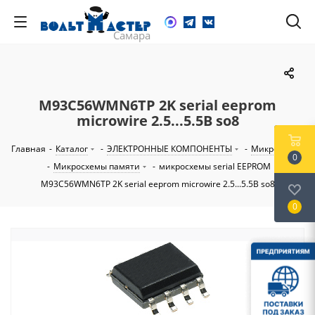
M93C56WMN6TP 2K serial eeprom
microwire 2.5...5.5В so8
Главная
-
Каталог
-
ЭЛЕКТРОННЫЕ КОМПОНЕНТЫ
-
Микросхемы
0
-
Микросхемы памяти
-
микросхемы serial EEPROM
-
M93C56WMN6TP 2K serial eeprom microwire 2.5...5.5В so8
0