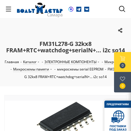
FM31L278-G 32kх8
FRAM+RTC+watchdog+serialN+... i2c so14
Главная
-
Каталог
-
ЭЛЕКТРОННЫЕ КОМПОНЕНТЫ
-
Микросхемы
0
-
Микросхемы памяти
-
микросхемы serial EEPROM
-
FM31L278-
G 32kх8 FRAM+RTC+watchdog+serialN+... i2c so14
0