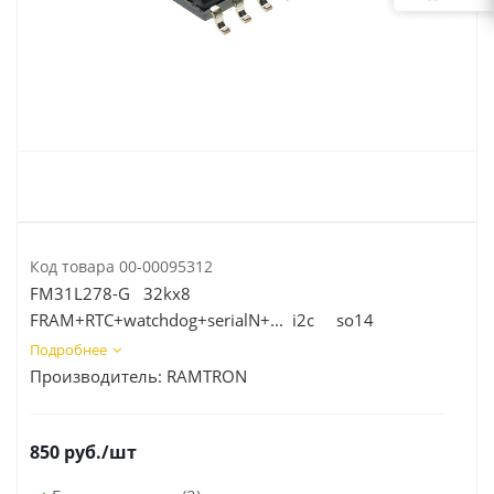
Код товара
00-00095312
FM31L278-G 32kх8
FRAM+RTC+watchdog+serialN+... i2c so14
Подробнее
Производитель:
RAMTRON
850
руб.
/шт