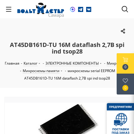
AT45DB161D-TU 16M dataflash 2,7В spi
ind tsop28
Главная
-
Каталог
-
ЭЛЕКТРОННЫЕ КОМПОНЕНТЫ
-
Микросхемы
0
-
Микросхемы памяти
-
микросхемы serial EEPROM
-
AT45DB161D-TU 16M dataflash 2,7В spi ind tsop28
0