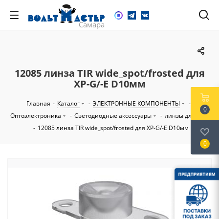
12085 линза TIR wide_spot/frosted для
XP-G/-E D10мм
Главная
-
Каталог
-
ЭЛЕКТРОННЫЕ КОМПОНЕНТЫ
-
0
Оптоэлектроника
-
Светодиодные аксессуары
-
линзы для СИД
-
12085 линза TIR wide_spot/frosted для XP-G/-E D10мм
0