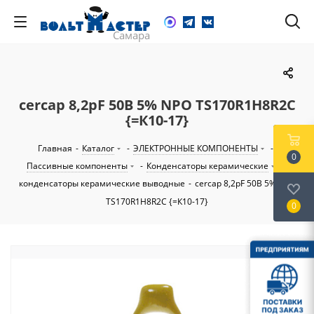
cercap 8,2pF 50В 5% NPO TS170R1H8R2C
{=К10-17}
Главная
-
Каталог
-
ЭЛЕКТРОННЫЕ КОМПОНЕНТЫ
-
0
Пассивные компоненты
-
Конденсаторы керамические
-
конденсаторы керамические выводные
-
cercap 8,2pF 50В 5% NPO
TS170R1H8R2C {=К10-17}
0