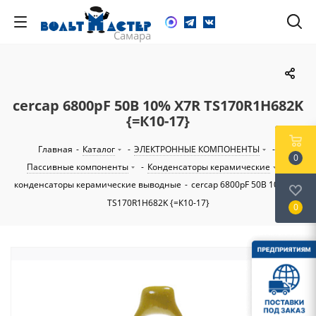
cercap 6800pF 50В 10% X7R TS170R1H682K
{=К10-17}
Главная
-
Каталог
-
ЭЛЕКТРОННЫЕ КОМПОНЕНТЫ
-
0
Пассивные компоненты
-
Конденсаторы керамические
-
конденсаторы керамические выводные
-
cercap 6800pF 50В 10% X7R
TS170R1H682K {=К10-17}
0