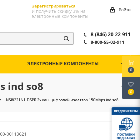
Зарегистрироваться
Войти
и получить скидку 3% на
электронные компоненты
8-(846) 20-22-911
8-800-55-02-911
ЭЛЕКТРОННЫЕ КОМПОНЕНТЫ
0
 ind so8
0
а
-
NSI8221N1-DSPR 2х кан. цифровой изолятор 150Mbps ind so8
00-00113621