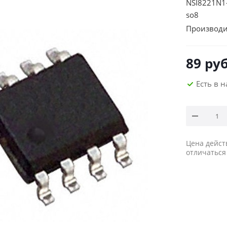
NSI8221N1
so8
Производи
89
руб
Есть в 
Цена дейст
отличаться