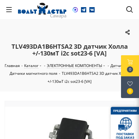
TLV493DA1B6HTSA2 3D датчик Холла
+/-130мТ i2c sot23-6 [VA]
Главная
-
Каталог
-
ЭЛЕКТРОННЫЕ КОМПОНЕНТЫ
-
Датчики
-
0
Датчики магнитного поля
-
TLV493DA1B6HTSA2 3D датчик Холла
+/-130мТ i2c sot23-6 [VA]
0