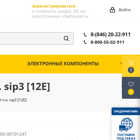
Зарегистрироваться
Войти
и получить скидку 3% на
электронные компоненты
8-(846) 20-22-911
8-800-55-02-911
ЭЛЕКТРОННЫЕ КОМПОНЕНТЫ
0
sip3 [12E]
0
.o. sip3 [12E]
00-00101247