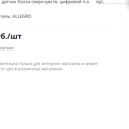
датчик Холла сверхчувств. цифровой n.o. sip3
тель:
ALLEGRO
б.
/шт
аличии
вительна только для интернет-магазина и может
 от цен в розничных магазинах