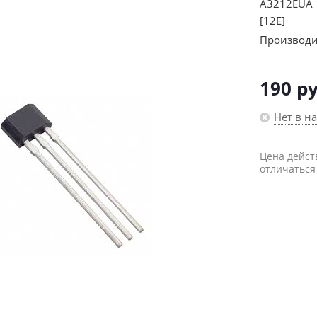
A3212EUA 
[12E]
Производи
190
ру
Нет в н
Цена дейст
отличаться