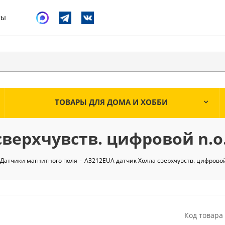
ты
ТОВАРЫ ДЛЯ ДОМА И ХОББИ
ерхчувств. цифровой n.o. 
Датчики магнитного поля
-
A3212EUA датчик Холла сверхчувств. цифровой n
Код товара