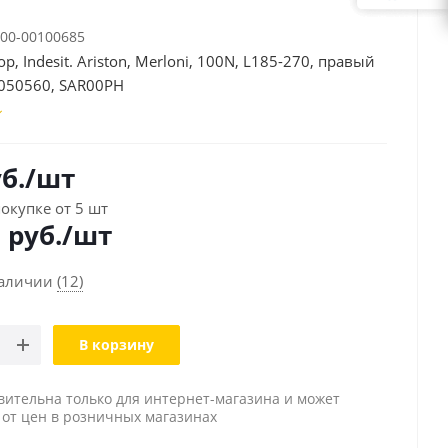
00-00100685
, Indesit. Ariston, Merloni, 100N, L185-270, правый
050560, SAR00PH
б.
/шт
окупке от 5 шт
0
руб./шт
наличии
(12)
В корзину
вительна только для интернет-магазина и может
 от цен в розничных магазинах