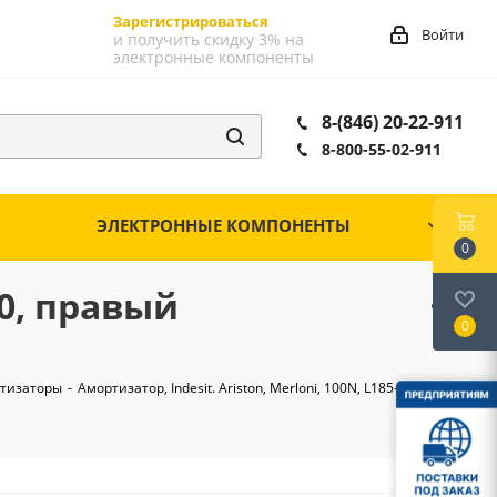
Зарегистрироваться
Войти
и получить скидку 3% на
электронные компоненты
8-(846) 20-22-911
8-800-55-02-911
ЭЛЕКТРОННЫЕ КОМПОНЕНТЫ
0
70, правый
0
тизаторы
-
Амортизатор, Indesit. Ariston, Merloni, 100N, L185-270,