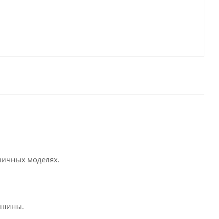
зличных моделях.
ашины.