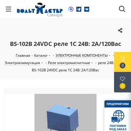
BS-102B 24VDC реле 1C 24В: 2А/120Вac
Главная
-
Каталог
-
ЭЛЕКТРОННЫЕ КОМПОНЕНТЫ
-
Электрокоммутация
-
Реле электромагнитные
-
реле 24В...60В
-
0
BS-102B 24VDC реле 1C 24В: 2А/120Вac
0