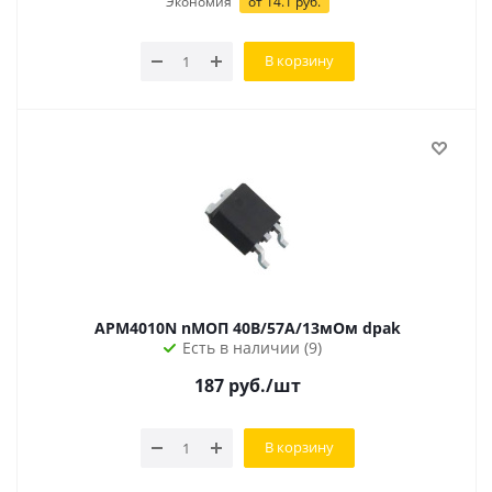
Экономия
от 14.1 руб.
В корзину
APM4010N nМОП 40В/57А/13мОм dpak
Есть в наличии (9)
187
руб.
/шт
В корзину