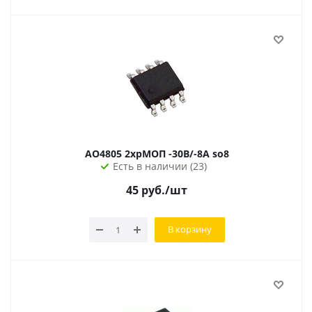
AO4805 2xpМОП -30В/-8А so8
Есть в наличии (23)
45
руб.
/шт
В корзину