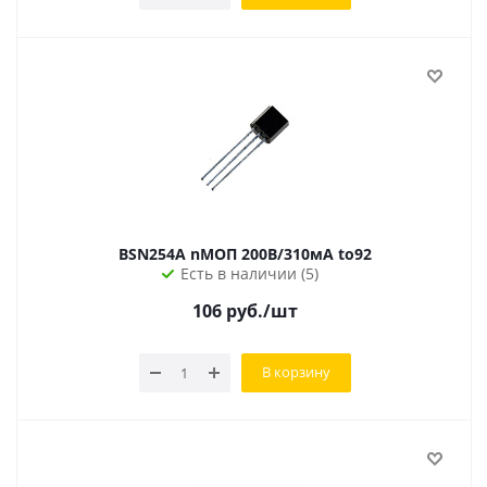
BSN254A nМОП 200В/310мА to92
Есть в наличии (5)
106
руб.
/шт
В корзину