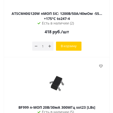
ATSCM40G120W nМОП SiC: 1200В/50А/40мОм -55…
+175°C to247-4
Есть в наличии (2)
418
руб.
/шт
В корзину
BF999 n-МОП 20В/30мА 300МГц sot23 [LBs]
Есть в наличии (5)