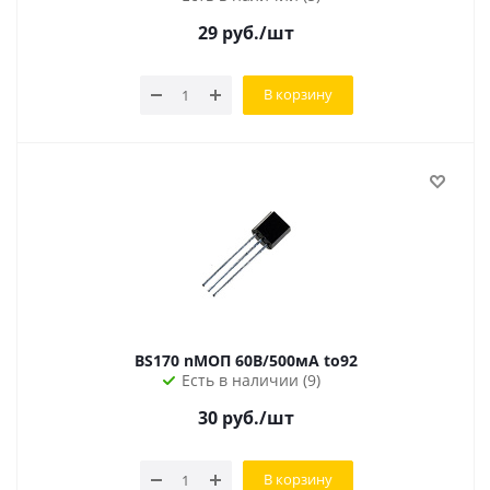
29
руб.
/шт
В корзину
BS170 nМОП 60В/500мА to92
Есть в наличии (9)
30
руб.
/шт
В корзину