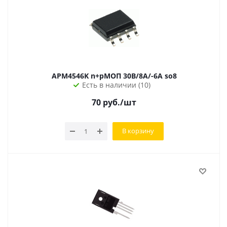
APM4546K n+pМОП 30В/8А/-6А so8
Есть в наличии (10)
70
руб.
/шт
В корзину