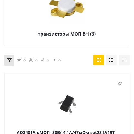
транзисторы МОП ВЧ (6)
AO3401A pМОП -30В/-4,1А/47мОм sot23 [A19T |