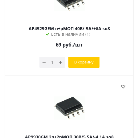
AP4525GEM n+pМОП 40В/-5А/+6А so8
Есть в наличии (1)
69
руб.
/шт
В корзину
AP9930GM 2n+2pМОП 30В/5,5А/-4,1А so8