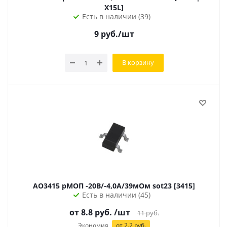
X15L]
Есть в наличии (39)
9
руб.
/шт
В корзину
AO3415 pМОП -20В/-4,0А/39мОм sot23 [3415]
Есть в наличии (45)
от 8.8 руб.
/шт
11
руб.
Экономия
от 2.2 руб.