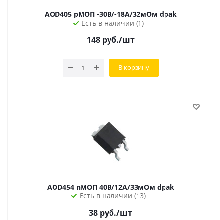
AOD405 pМОП -30В/-18А/32мОм dpak
Есть в наличии (1)
148
руб.
/шт
В корзину
AOD454 nМОП 40В/12А/33мОм dpak
Есть в наличии (13)
38
руб.
/шт