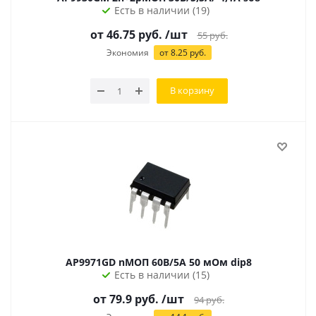
Есть в наличии (19)
от
46.75
руб.
/шт
55
руб.
Экономия
от
8.25
руб.
В корзину
AP9971GD nМОП 60В/5А 50 мОм dip8
Есть в наличии (15)
от 79.9 руб.
/шт
94
руб.