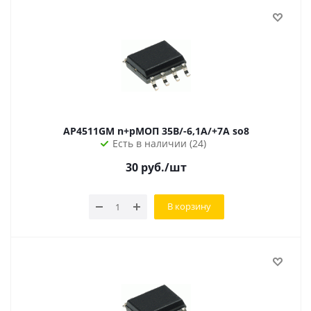
AP4511GM n+pМОП 35В/-6,1А/+7А so8
Есть в наличии (24)
30
руб.
/шт
В корзину