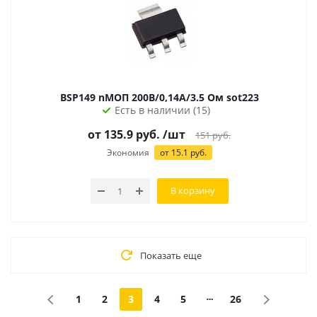
BSP149 nМОП 200В/0,14A/3.5 Ом sot223
Есть в наличии (15)
от 135.9 руб.
/шт
151
руб.
Экономия
от 15.1 руб.
В корзину
Показать еще
1
2
3
4
5
26