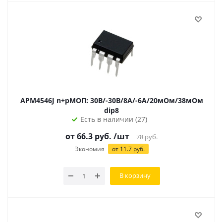
APM4546J n+pМОП: 30В/-30В/8А/-6А/20мОм/38мОм
dip8
Есть в наличии (27)
от 66.3 руб.
/шт
78
руб.
Экономия
от 11.7 руб.
В корзину