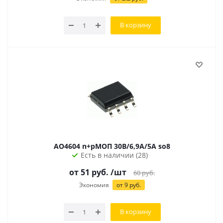
В корзину
AO4604 n+pМОП 30В/6,9А/5А so8
Есть в наличии (28)
от
51
руб.
/шт
60
руб.
Экономия
от
9
руб.
В корзину