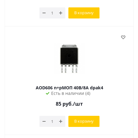
В корзину
AOD606 n+pМОП 40В/8А dpak4
Есть в наличии (4)
85
руб.
/шт
В корзину