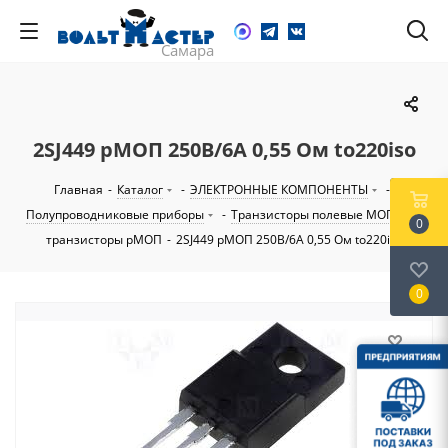
2SJ449 pМОП 250В/6А 0,55 Ом to220iso
Главная
-
Каталог
-
ЭЛЕКТРОННЫЕ КОМПОНЕНТЫ
-
Полупроводниковые приборы
-
Транзисторы полевые МОП
-
0
транзисторы pМОП
-
2SJ449 pМОП 250В/6А 0,55 Ом to220iso
0