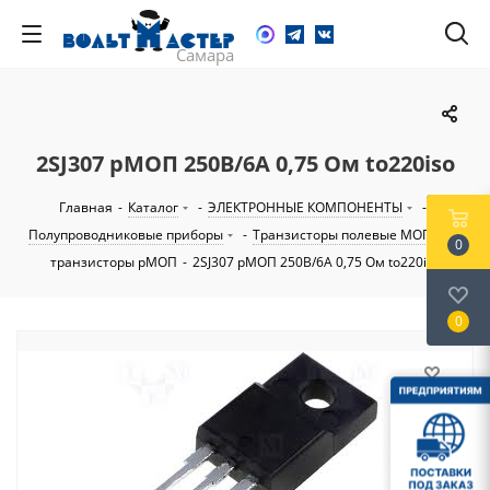
2SJ307 pМОП 250В/6А 0,75 Ом to220iso
Главная
-
Каталог
-
ЭЛЕКТРОННЫЕ КОМПОНЕНТЫ
-
Полупроводниковые приборы
-
Транзисторы полевые МОП
-
0
транзисторы pМОП
-
2SJ307 pМОП 250В/6А 0,75 Ом to220iso
0