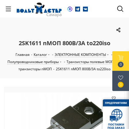
2SK1611 nМОП 800В/3А to220iso
Главная
-
Каталог
-
ЭЛЕКТРОННЫЕ КОМПОНЕНТЫ
-
Полупроводниковые приборы
-
Транзисторы полевые МОП
-
0
транзисторы nМОП
-
2SK1611 nМОП 800В/3А to220iso
0