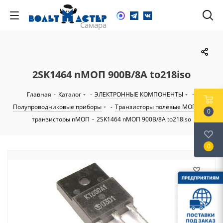
2SK1464 nМОП 900В/8А to218iso
Главная
-
Каталог
-
ЭЛЕКТРОННЫЕ КОМПОНЕНТЫ
-
Полупроводниковые приборы
-
Транзисторы полевые МОП
-
0
транзисторы nМОП
-
2SK1464 nМОП 900В/8А to218iso
0