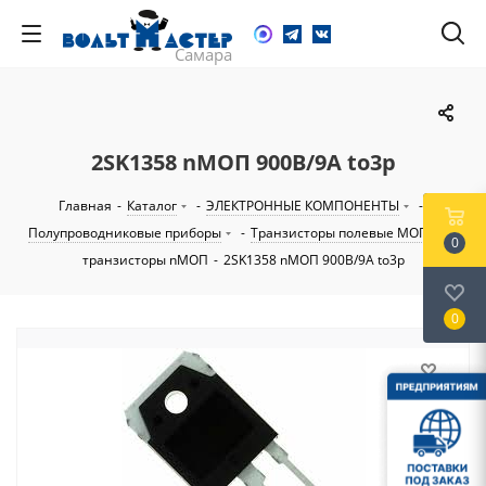
2SK1358 nМОП 900В/9А to3p
Главная
-
Каталог
-
ЭЛЕКТРОННЫЕ КОМПОНЕНТЫ
-
Полупроводниковые приборы
-
Транзисторы полевые МОП
-
0
транзисторы nМОП
-
2SK1358 nМОП 900В/9А to3p
0