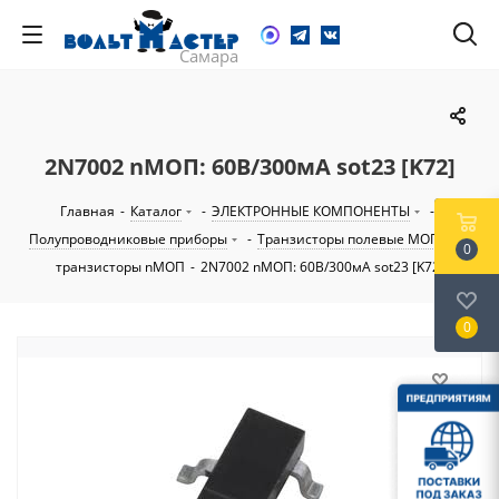
2N7002 nМОП: 60В/300мА sot23 [K72]
Главная
-
Каталог
-
ЭЛЕКТРОННЫЕ КОМПОНЕНТЫ
-
Полупроводниковые приборы
-
Транзисторы полевые МОП
-
0
транзисторы nМОП
-
2N7002 nМОП: 60В/300мА sot23 [K72]
0