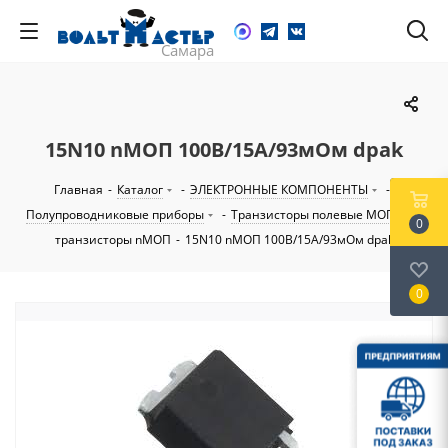
15N10 nМОП 100В/15А/93мОм dpak
Главная
-
Каталог
-
ЭЛЕКТРОННЫЕ КОМПОНЕНТЫ
-
Полупроводниковые приборы
-
Транзисторы полевые МОП
-
0
транзисторы nМОП
-
15N10 nМОП 100В/15А/93мОм dpak
0