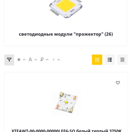
светодиодные модули "прожектор" (26)
XTEAWT-00-0000-00000LEF6-SQ белый теплый 3750K