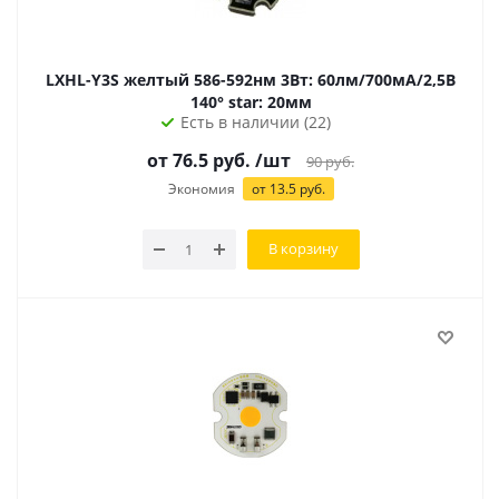
LXHL-Y3S желтый 586-592нм 3Вт: 60лм/700мА/2,5В
140° star: 20мм
Есть в наличии (22)
от 76.5 руб.
/шт
90
руб.
Экономия
от 13.5 руб.
В корзину