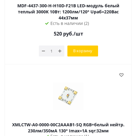
MDF-4437-300-H-H10D-F21B LED-модуль белый
теплый 3000K 10Вт: 1200лм/120° Uраб=220Вac
44х37мм
Есть в наличии (2)
520
руб.
/шт
В корзину
XMLCTW-A0-0000-00C2AAAB1-SQ RGB+белый нейтр.
230лм/350мА 130° Imax=1А sqr:32мм