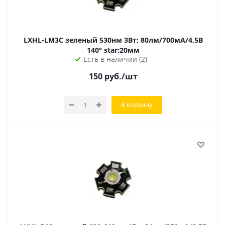
LXHL-LM3C зеленый 530нм 3Вт: 80лм/700мА/4,5В
140° star:20мм
Есть в наличии (2)
150
руб.
/шт
В корзину