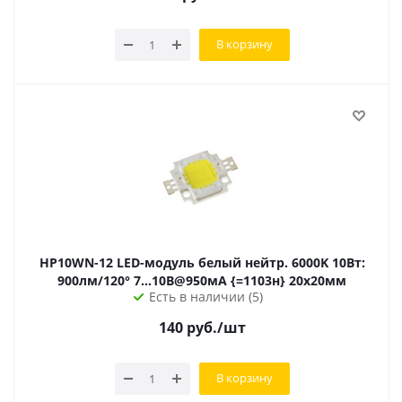
В корзину
HP10WN-12 LED-модуль белый нейтр. 6000K 10Вт:
900лм/120° 7...10В@950мА {=1103н} 20х20мм
Есть в наличии (5)
140
руб.
/шт
В корзину