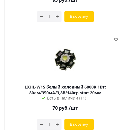
95
руб.
/шт
В корзину
LXHL-W1S белый холодный 6000K 1Вт:
80лм/350мА/3,8В/140гр star: 20мм
Есть в наличии (11)
70
руб.
/шт
В корзину