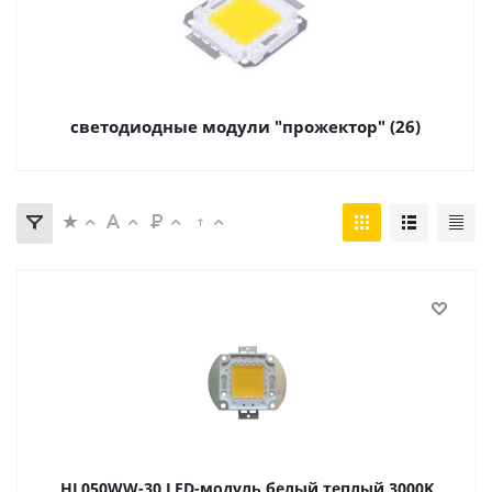
светодиодные модули "прожектор" (26)
HL050WW-30 LED-модуль белый теплый 3000K