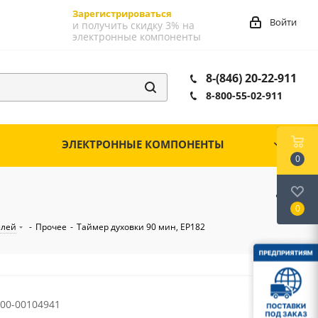
Зарегистрироваться
Войти
и получить скидку 3% на
электронные компоненты
8-(846) 20-22-911
8-800-55-02-911
ЭЛЕКТРОННЫЕ КОМПОНЕНТЫ
0
0
елей
-
Прочее
-
Таймер духовки 90 мин, EP182
00-00104941