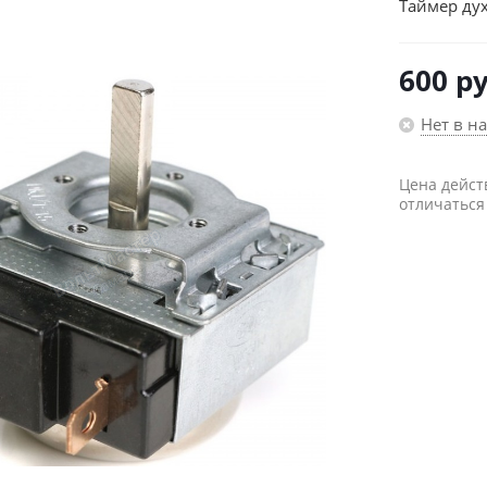
Таймер ду
600
ру
Нет в н
Цена дейст
отличаться