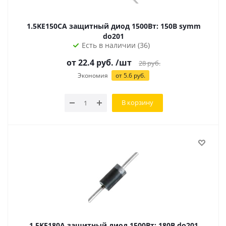
1.5KE150CA защитный диод 1500Вт: 150В symm
do201
Есть в наличии (36)
от 22.4 руб.
/шт
28
руб.
Экономия
от 5.6 руб.
В корзину
1.5KE180A защитный диод 1500Вт: 180В do201