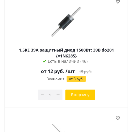
1.5KE 39A защитный диод 1500Вт: 39В do201
{=1N6285}
Есть в наличии (46)
от
12
руб.
/шт
15
руб.
Экономия
от
3
руб.
В корзину