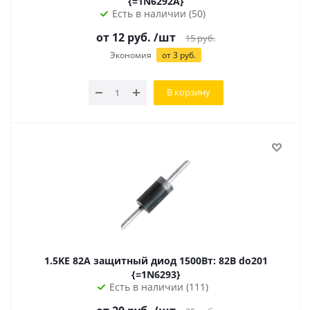
{=1N6292A}
Есть в наличии (50)
от
12
руб.
/шт
15
руб.
Экономия
от
3
руб.
В корзину
1.5KE 82A защитный диод 1500Вт: 82В do201
{=1N6293}
Есть в наличии (111)