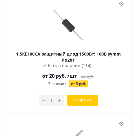
1.5KE100CA защитный диод 1500Вт: 100В symm
do201
Есть в наличии (114)
от
20
руб.
/шт
25
руб.
Экономия
от
5
руб.
В корзину