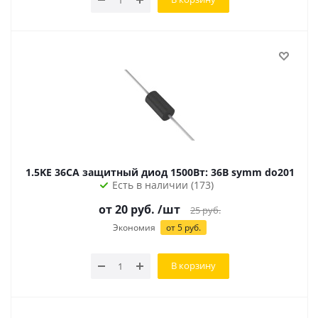
1.5KE 36CA защитный диод 1500Вт: 36В symm do201
Есть в наличии (173)
от
20
руб.
/шт
25
руб.
Экономия
от
5
руб.
В корзину