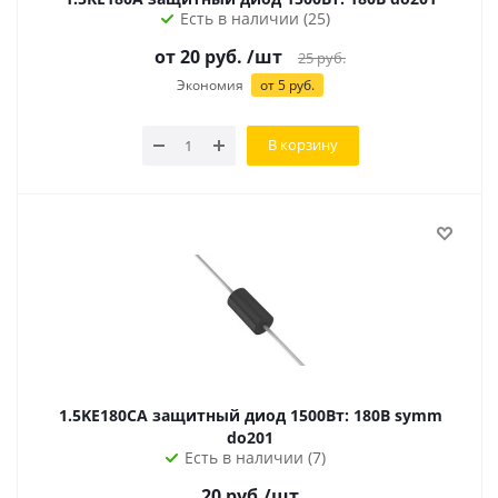
Есть в наличии (25)
от
20
руб.
/шт
25
руб.
Экономия
от
5
руб.
В корзину
1.5KE180CA защитный диод 1500Вт: 180В symm
do201
Есть в наличии (7)
20
руб.
/шт