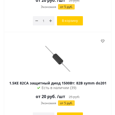
от
20
руб.
/шт
25
руб.
Экономия
от
5
руб.
В корзину
1.5KE 82CA защитный диод 1500Вт: 82В symm do201
Есть в наличии (39)
от
20
руб.
/шт
25
руб.
Экономия
от
5
руб.