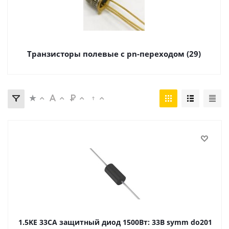
Транзисторы полевые с pn-переходом (29)
1.5KE 33CA защитный диод 1500Вт: 33B symm do201