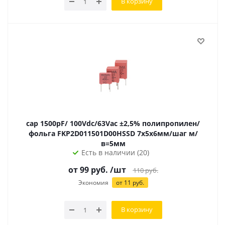
В корзину
cap 1500pF/ 100Vdc/63Vac ±2,5% полипропилен/
фольга FKP2D011501D00HSSD 7х5х6мм/шаг м/
в=5мм
Есть в наличии (20)
от
99
руб.
/шт
110
руб.
Экономия
от
11
руб.
В корзину