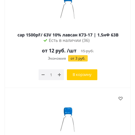
cap 1500pF/ 63V 10% лавсан К73-17 | 1,5нФ 63В
Есть в наличии (36)
от
12
руб.
/шт
15
руб.
Экономия
от
3
руб.
В корзину