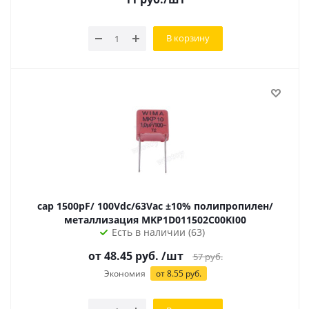
В корзину
cap 1500pF/ 100Vdc/63Vac ±10% полипропилен/
металлизация MKP1D011502C00KI00
Есть в наличии (63)
от
48.45
руб.
/шт
57
руб.
Экономия
от
8.55
руб.