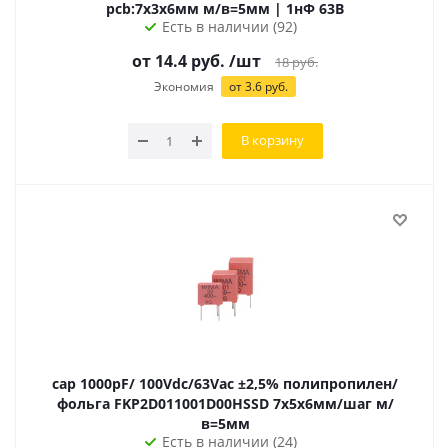
pcb:7х3х6мм м/в=5мм | 1нФ 63В
Есть в наличии (92)
от 14.4 руб.
/шт
18
руб.
Экономия
от 3.6 руб.
В корзину
cap 1000pF/ 100Vdc/63Vac ±2,5% полипропилен/
фольга FKP2D011001D00HSSD 7х5х6мм/шаг м/
в=5мм
Есть в наличии (24)