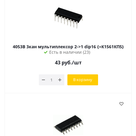
4053B 3кан мультиплексор 2->1 dip16 {=К1561КП5}
Есть в наличии (23)
43
руб.
/шт
В корзину