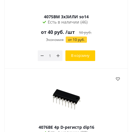
4075BM 3х3ИЛИ so14
Есть в наличии (46)
от
40
руб.
/шт
50
руб.
Экономия
от
10
руб.
В корзину
4076BE 4р D-регистр dip16