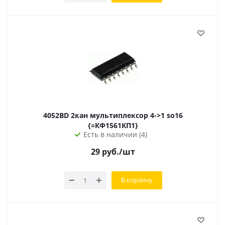
4052ВD 2кан мультиплексор 4->1 so16
{=КФ1561КП1}
Есть в наличии (4)
29
руб.
/шт
В корзину