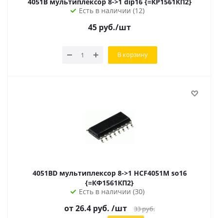
4051B мультиплексор 8->1 dip16 {=КР1561КП2}
Есть в наличии (12)
45
руб.
/шт
В корзину
4051BD мультиплексор 8->1 HCF4051M so16
{=КФ1561КП2}
Есть в наличии (30)
от 26.4 руб.
/шт
33
руб.