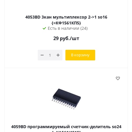
4053BD 3кан мультиплексор 2->1 so16
{=КФ1561КП5}
Есть в наличии (24)
29
руб.
/шт
В корзину
4059BD программируемый счетчик-делитель so24