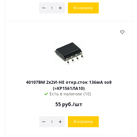
В корзину
40107ВM 2x2И-НЕ откр.сток 136мА so8
(=КР1561ЛА10)
Есть в наличии (10)
55
руб.
/шт
В корзину