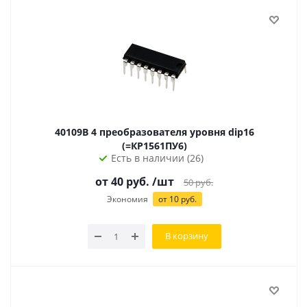
40109B 4 преобразователя уровня dip16
(=КР1561ПУ6)
Есть в наличии (26)
от
40
руб.
/шт
50
руб.
Экономия
от
10
руб.
В корзину