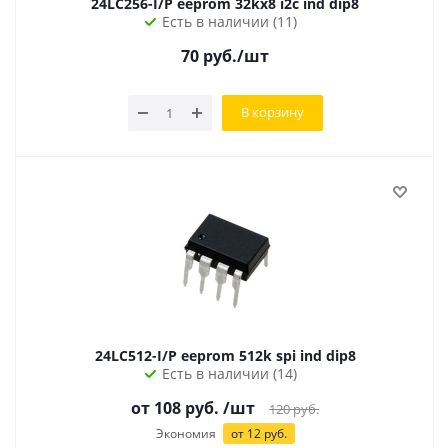
24LC256-I/P eeprom 32kx8 i2c ind dip8
Есть в наличии (11)
70
руб.
/шт
В корзину
24LC512-I/P eeprom 512k spi ind dip8
Есть в наличии (14)
от
108
руб.
/шт
120
руб.
Экономия
от
12
руб.