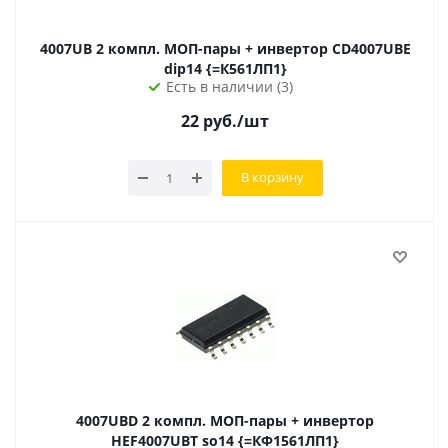
4007UB 2 компл. МОП-пары + инвертор CD4007UBE
dip14 {=К561ЛП1}
Есть в наличии (3)
22
руб.
/шт
В корзину
4007UBD 2 компл. МОП-пары + инвертор
HEF4007UBT so14 {=КФ1561ЛП1}