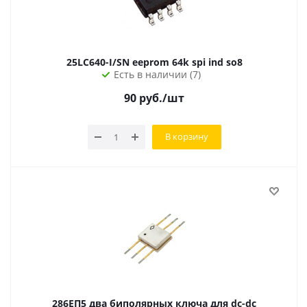
25LC640-I/SN eeprom 64k spi ind so8
Есть в наличии (7)
90
руб.
/шт
В корзину
286ЕП5 два биполярных ключа для dc-dc