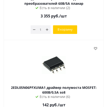
преобразователей 60В/5А планар
Есть в наличии (2)
3 355
руб.
/шт
В корзину
2EDL05N06PFXUMA1 драйвер полумоста MOSFET:
600В/0,5А so8
Есть в наличии (6)
142
руб.
/шт