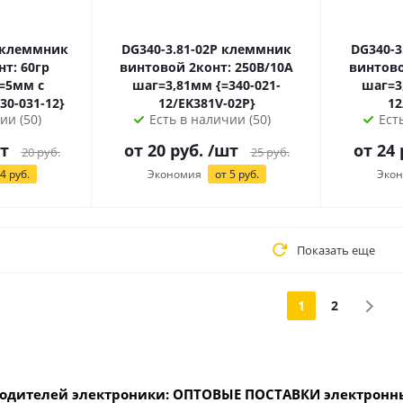
DG340-3.81-02P клеммник
DG340-3.81-0
т: 60гр
винтовой 2конт: 250В/10А
винтово
=5мм с
шаг=3,81мм {=340-021-
шаг=3,81мм
ровода {=330-031-12}
12/EK381V-02P}
12
ии (50)
Есть в наличии (50)
Ест
т
от
20
руб.
/шт
от
24
20
руб.
25
руб.
4
руб.
Экономия
от
5
руб.
Эко
Показать еще
1
2
одителей электроники: ОПТОВЫЕ ПОСТАВКИ электронны