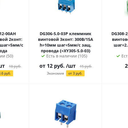
-12-00AH
DG306-5.0-03P клеммник
DG308-2.54-0
вой 2конт:
винтовой 3конт: 300В/15А
винтов
h=10мм шаг=5мм/с защ.
шаг=2
ода
провода {=XY305-5.0-03}
ии (50)
Есть в наличии (105)
Ест
шт
от
12
руб.
/шт
2
18
руб.
15
руб.
.6 руб.
Экономия
от
3
руб.