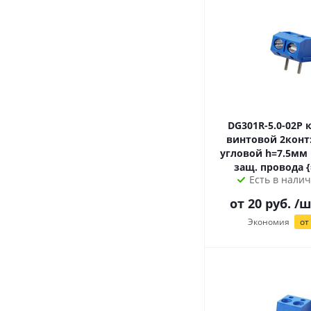
DG301R-5.0-02P клеммник
винтовой 2конт:
угловой h=7.5мм
защ. провода {
Есть в налич
от
20
руб.
/ш
Экономия
от