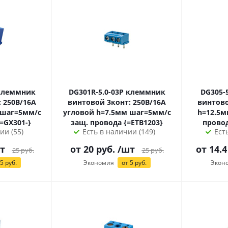
DG301R-5.0-03P клеммник
DG305-5.0-0
 250В/16А
винтовой 3конт: 250В/16А
винтово
 шаг=5мм/с
угловой h=7.5мм шаг=5мм/с
h=12.5мм шаг=5мм/с
=GX301-}
защ. провода {=ETB1203}
ии (55)
Есть в наличии (149)
Ест
т
от
20
руб.
/шт
от 14.4
25
руб.
25
руб.
5
руб.
Экономия
от
5
руб.
Экон