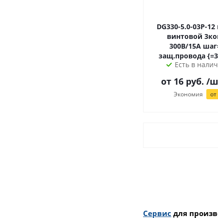
DG330-5.0-03P-12 клеммник
винтовой 3кон
300В/15А шаг
защ.п
Есть в налич
от
16
руб.
/ш
Экономия
от
Сервис
для произв