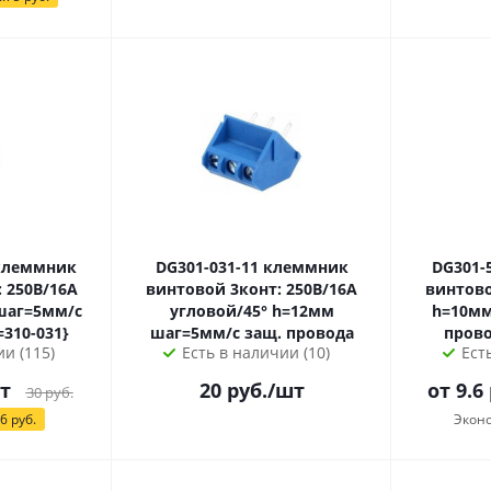
DG301-031-11 клеммник
DG301-5.0-0
 250В/16А
винтовой 3конт: 250В/16А
винтово
угловой/45° h=12мм
h=10мм шаг=5мм/с з
=310-031}
шаг=5мм/с защ. провода
и (115)
Есть в наличии (10)
Ест
т
20
руб.
/шт
от 9.6
30
руб.
6
руб.
Экон