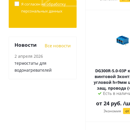
Я согласен на
обработку
персональных данных
Новости
Все новости
2 апреля 2026
термостаты для
водонагревателей
DG300R-5.0-03P клеммник
винтовой 3конт:
угловой h=9мм шаг=5мм/с
защ. провода {
Есть в наличи
от
24
руб.
/ш
Экономия
от