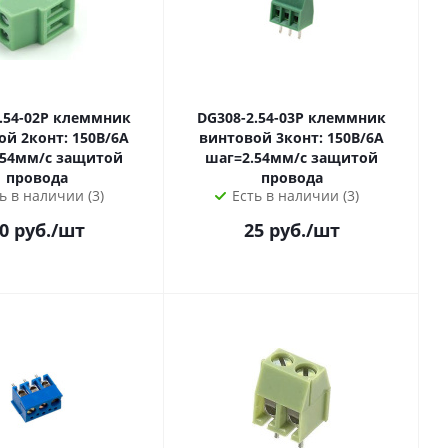
2P клеммник
DG308-2.54-03P клеммник
ой 2конт: 150В/6А
винтовой 3конт: 150В/6А
.54мм/с защитой
шаг=2.54мм/с защитой
провода
провода
ь в наличии (3)
Есть в наличии (3)
0
руб.
/шт
25
руб.
/шт