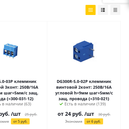
3P клеммник
DG300R-5.0-02P клеммник
й 3конт: 250В/16А
винтовой 2конт: 250В/16А
 защ.
угловой h=9мм шаг=5мм/с
провода {=300-031-12}
защ. провода {=310-021}
ь в наличии (63)
Есть в наличии (139)
руб.
/шт
от
24
руб.
/шт
25
руб.
30
руб.
номия
от
5
руб.
Экономия
от
6
руб.