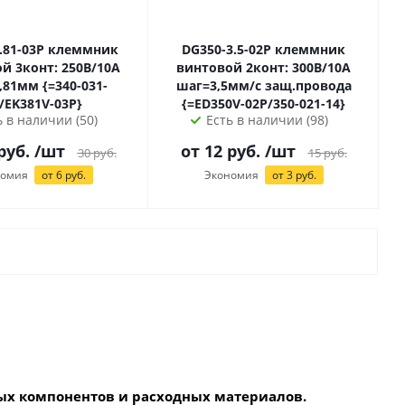
3P клеммник
DG350-3.5-02P клеммник
й 3конт: 250В/10А
винтовой 2конт: 300В/10А
 {=340-031-
шаг=3,5мм/с защ.провода
/EK381V-03P}
{=ED350V-02P/350-021-14}
ь в наличии (50)
Есть в наличии (98)
руб.
/шт
от
12
руб.
/шт
30
руб.
15
руб.
номия
от
6
руб.
Экономия
от
3
руб.
х компонентов и расходных материалов.