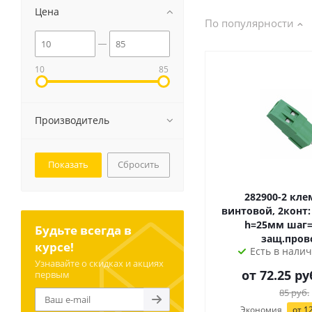
Цена
По популярности
10
85
Производитель
Сбросить
282900-2 клеммник
винтовой, 2конт:
h=25мм шаг=5мм/с
Будьте всегда в
защ.пров
курсе!
Есть в налич
Узнавайте о скидках и акциях
от
72.25
ру
первым
85
руб.
Экономия
от
12