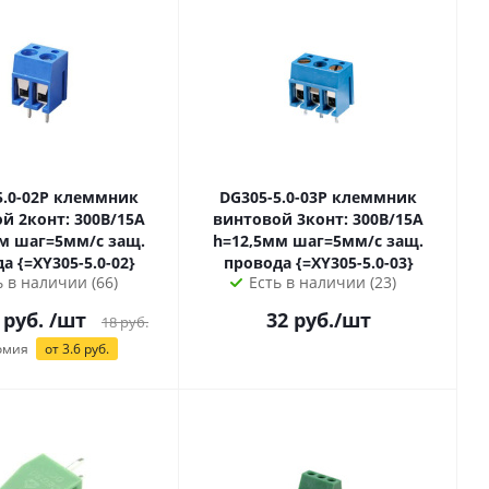
2P клеммник
DG305-5.0-03P клеммник
й 2конт: 300В/15А
винтовой 3конт: 300В/15А
 защ.
h=12,5мм шаг=5мм/с защ.
провода {=XY305-5.0-02}
провода {=XY305-5.0-03}
ь в наличии (66)
Есть в наличии (23)
 руб.
/шт
32
руб.
/шт
18
руб.
омия
от 3.6 руб.