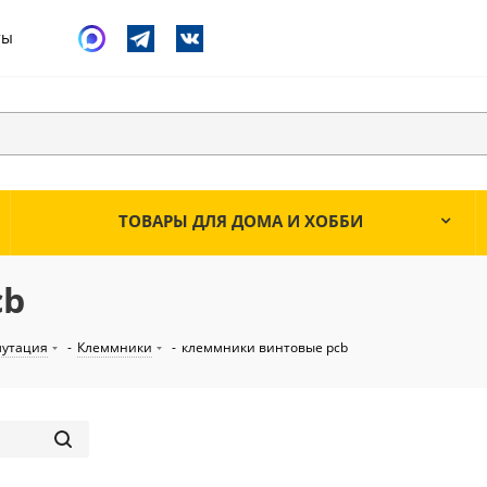
ты
ТОВАРЫ ДЛЯ ДОМА И ХОББИ
cb
мутация
-
Клеммники
-
клеммники винтовые pcb