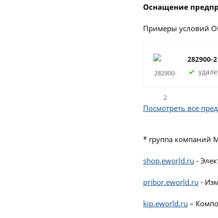
Оснащение предпр
Примеры условий О
282900-2
удале
Посмотреть все пре
* группа компаний 
shop.eworld.ru
- Эле
pribor.eworld.ru
- Из
kip.eworld.ru
– Компо