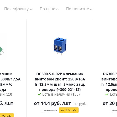
По алфавиту
По цене
По новизне
DG300-5.0-02P клеммник
DG300-5.0-0
 300В/17,5А
винтовой 2конт: 250В/16А
винтово
h=12.5мм шаг=5мм/с защ.
h=12.5мм шаг=5мм/с
ода
провода {=300-021-12}
ии (23)
Есть в наличии (138)
Ест
б.
/шт
от 14.4 руб.
/шт
от
20
18
руб.
Экономия
от 3.6 руб.
Эко
.75
руб.