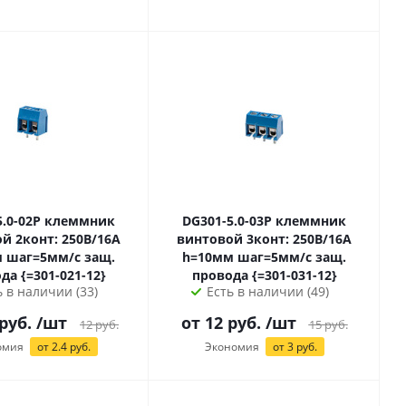
2P клеммник
DG301-5.0-03P клеммник
й 2конт: 250В/16А
винтовой 3конт: 250В/16А
ащ.
h=10мм шаг=5мм/с защ.
провода {=301-021-12}
провода {=301-031-12}
ь в наличии (33)
Есть в наличии (49)
 руб.
/шт
от
12
руб.
/шт
12
руб.
15
руб.
омия
от 2.4 руб.
Экономия
от
3
руб.