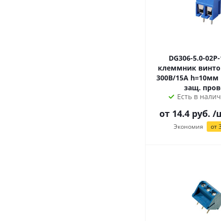
DG306-5.0-02P
клеммник винто
300В/15А h=10мм шаг=5мм/с
защ. пров
Есть в налич
от 14.4 руб.
/
Экономия
от 3