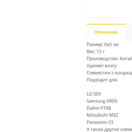
Описание
Размер: 6x5 см
Вес: 15 г
Производство: Кита
Удаляет влагу
Совместим с конди
Подходит для:
LG S09
Samsung AR09
Daikin FTXB
Mitsubishi MSZ
Panasonic CS
А также другие совм