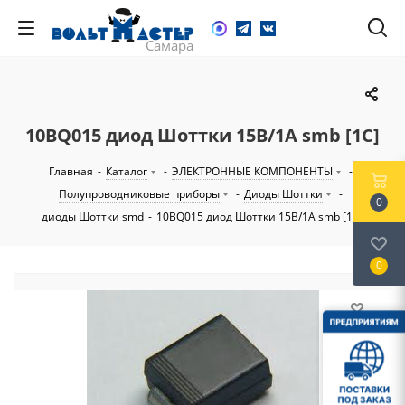
10BQ015 диод Шоттки 15В/1А smb [1C]
Главная
-
Каталог
-
ЭЛЕКТРОННЫЕ КОМПОНЕНТЫ
-
Полупроводниковые приборы
-
Диоды Шоттки
-
0
диоды Шоттки smd
-
10BQ015 диод Шоттки 15В/1А smb [1C]
0