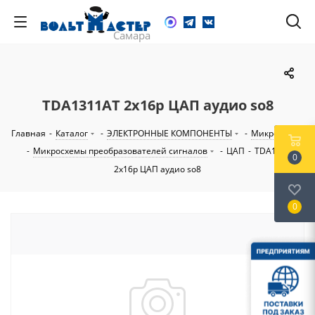
TDA1311AT 2х16р ЦАП аудио so8
Главная
-
Каталог
-
ЭЛЕКТРОННЫЕ КОМПОНЕНТЫ
-
Микросхемы
-
Микросхемы преобразователей сигналов
-
ЦАП
-
TDA1311AT
0
2х16р ЦАП аудио so8
0