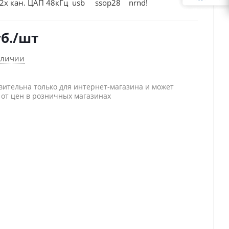
х кан. ЦАП 48кГц usb ssop28 nrnd!
б.
/шт
аличии
вительна только для интернет-магазина и может
 от цен в розничных магазинах