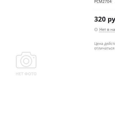
PCM2704 2
320
ру
Нет в н
Цена дейст
отличаться