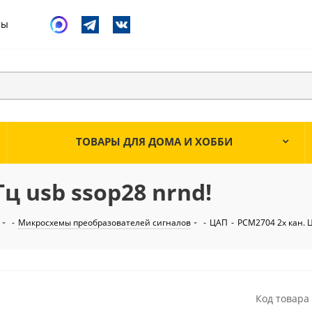
ты
ТОВАРЫ ДЛЯ ДОМА И ХОББИ
ц usb ssop28 nrnd!
-
Микросхемы преобразователей сигналов
-
ЦАП
-
PCM2704 2х кан. Ц
Код товара