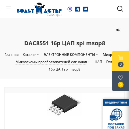
DAC8551 16р ЦАП spi msop8
Главная
-
Каталог
-
ЭЛЕКТРОННЫЕ КОМПОНЕНТЫ
-
Микросхемы
-
Микросхемы преобразователей сигналов
-
ЦАП
-
DAC8551
0
16р ЦАП spi msop8
0