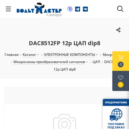
DAC8512FP 12р ЦАП dip8
Главная
-
Каталог
-
ЭЛЕКТРОННЫЕ КОМПОНЕНТЫ
-
Микросхемы
-
Микросхемы преобразователей сигналов
-
ЦАП
-
DAC8512FP
0
12р ЦАП dip8
0