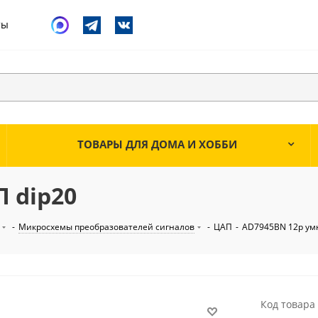
ты
ТОВАРЫ ДЛЯ ДОМА И ХОББИ
 dip20
-
Микросхемы преобразователей сигналов
-
ЦАП
-
AD7945BN 12р ум
Код товара