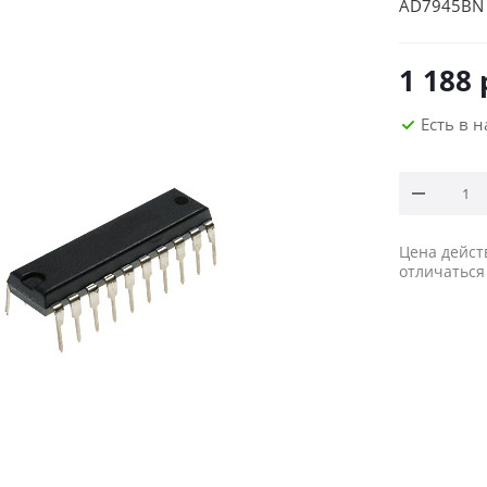
AD7945BN
1 188
Есть в 
Цена дейст
отличаться