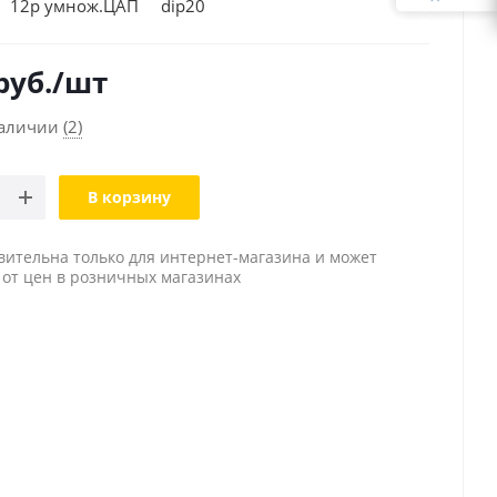
 12р умнож.ЦАП dip20
руб.
/шт
наличии
(2)
В корзину
вительна только для интернет-магазина и может
 от цен в розничных магазинах