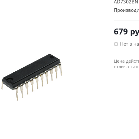
AD7302BN
Производи
679
ру
Нет в н
Цена дейст
отличаться