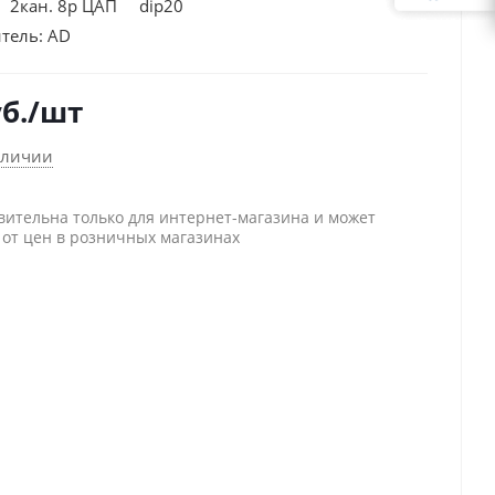
 2кан. 8р ЦАП dip20
тель:
AD
б.
/шт
аличии
вительна только для интернет-магазина и может
 от цен в розничных магазинах