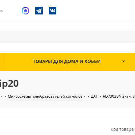
ты
ТОВАРЫ ДЛЯ ДОМА И ХОББИ
ip20
-
Микросхемы преобразователей сигналов
-
ЦАП
-
AD7302BN 2кан. 8
Код товара