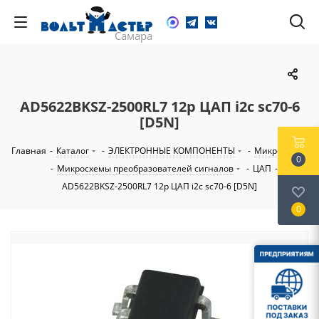
AD5622BKSZ-2500RL7 12р ЦАП i2c sc70-6
[D5N]
Главная
-
Каталог
-
ЭЛЕКТРОННЫЕ КОМПОНЕНТЫ
-
Микросхемы
0
-
Микросхемы преобразователей сигналов
-
ЦАП
-
AD5622BKSZ-2500RL7 12р ЦАП i2c sc70-6 [D5N]
0