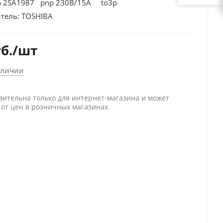
р 2SA1987 pnp 230В/15А to3p
тель:
TOSHIBA
б.
/шт
аличии
вительна только для интернет-магазина и может
 от цен в розничных магазинах