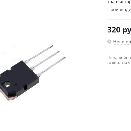
транзисто
Производи
320
ру
Нет в н
Цена дейст
отличаться