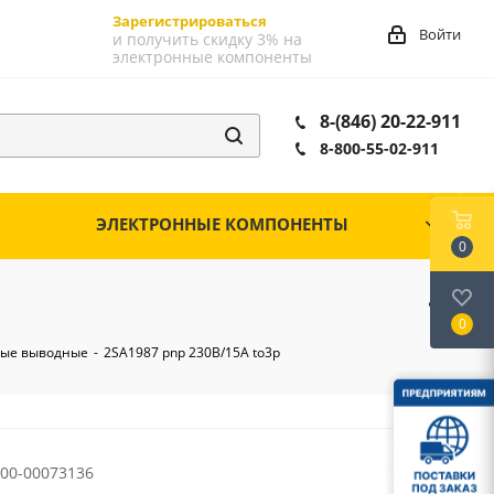
Зарегистрироваться
Войти
и получить скидку 3% на
электронные компоненты
8-(846) 20-22-911
8-800-55-02-911
ЭЛЕКТРОННЫЕ КОМПОНЕНТЫ
0
0
ные выводные
-
2SA1987 pnp 230В/15А to3p
00-00073136