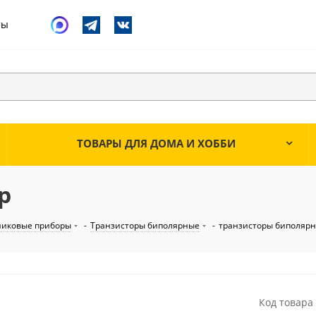
ты
ТОВАРЫ ДЛЯ ДОМА И ХОББИ
p
никовые приборы
-
Транзисторы биполярные
-
транзисторы биполяр
Код товара