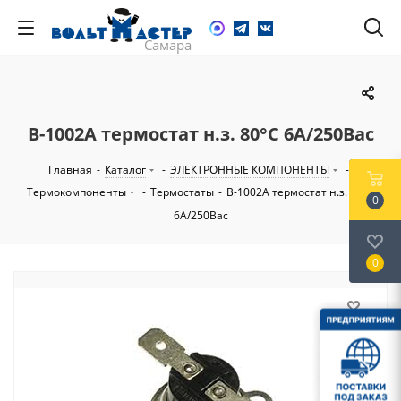
B-1002A термостат н.з. 80°С 6А/250Вac
Главная
-
Каталог
-
ЭЛЕКТРОННЫЕ КОМПОНЕНТЫ
-
Термокомпоненты
-
Термостаты
-
B-1002A термостат н.з. 80°С
0
6А/250Вac
0