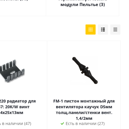
модули Пельтье (3)
атор для
FM-1 пистон монтажный для
: 20K/W винт
вентилятора каучук D5мм
34x25x13мм
толщ.панели/стенки вент.
1,4/2мм
ь в наличии (47)
Есть в наличии (27)