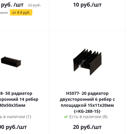
 руб.
/шт
10
руб.
/шт
22
руб.
омия
от 4.4 руб.
0 радиатор
HS077- 20 радиатор
оронний 14 ребер
двухсторонний 6 ребер с
40х50х35мм
площадкой 15х11х20мм
{=KG-288-15}
ь в наличии (1)
Есть в наличии (8)
90
руб.
/шт
20
руб.
/шт