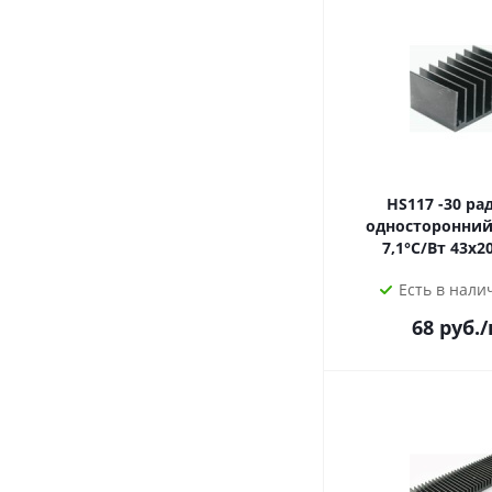
HS117 -30 радиатор
односторонний 
7,1°С/Вт
Есть в налич
68
руб.
/