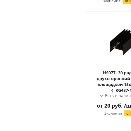
Экономия
от 4
HS077- 30 радиатор
двухсторонний 6
площадкой 15х11х30мм
{=KG487-
Есть в налич
от
20
руб.
/ш
Экономия
от