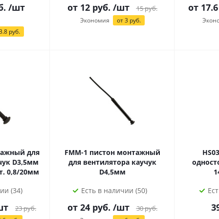
б.
/шт
от
12
руб.
/шт
от 17.6
15
руб.
Экономия
от
3
руб.
Экон
3.8 руб.
FMM-1 пистон монтажный
HS038- 5
чук D3,5мм
для вентилятора каучук
одност
. 0,8/20мм
D4,5мм
1
ии (34)
Есть в наличии (50)
Ест
шт
от
24
руб.
/шт
3
23
руб.
30
руб.