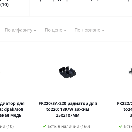
(10)
По алфавиту
По цене
По новизне
FK220/SA-220 радиатор для
FK222/220 ради
: dpak/so8
to220: 18K/W зажим
to247
еная медь
25x21x7мм
ии (10)
Есть в наличии (160)
Ест