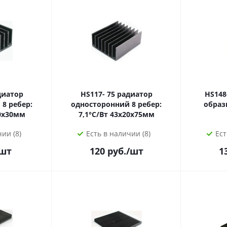
HS117- 75 радиатор
HS148- 50 ра
8 ребер:
односторонний 8 ребер:
 43х20х30мм
7,1°С/Вт 43х20х75мм
ии (8)
Есть в наличии (8)
Ест
шт
120
руб.
/шт
1