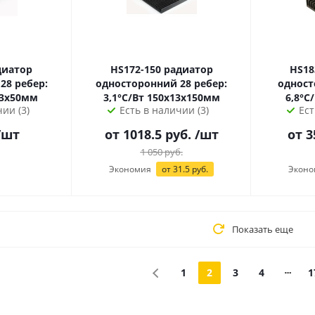
HS172-150 радиатор
HS183-15
28 ребер:
односторонний 28 ребер:
одност
 150х13х50мм
3,1°С/Вт 150х13х150мм
ии (3)
Есть в наличии (3)
Ест
/шт
от 1018.5 руб.
/шт
от 3
1 050
руб.
Экономия
от 31.5 руб.
Эконо
Показать еще
1
2
3
4
1