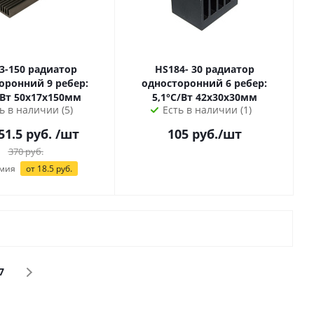
0 радиатор
HS184- 30 радиатор
оронний 9 ребер:
односторонний 6 ребер:
6,8°С/Вт 50х17х150мм
5,1°С/Вт 42х30х30мм
ь в наличии (5)
Есть в наличии (1)
51.5 руб.
/шт
105
руб.
/шт
370
руб.
мия
от 18.5 руб.
7