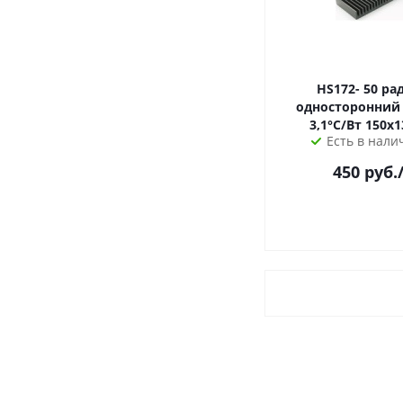
HS172- 50 радиатор
односторонний 
3,1°С/Вт
Есть в налич
450
руб.