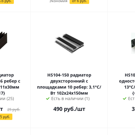
.6 руб.
Экономия
от
6
руб.
HS104-150 радиатор
HS107- 2
 ребер с
двухсторонний с
одност
площадками 10 ребер: 3,1°С/
13°С/Вт 32х
17}
Вт 102х24х150мм
{
ии (25)
Есть в наличии (1)
Ест
т
490
руб.
/шт
3
25
руб.
5
руб.