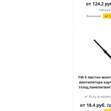
от 124.2 ру
138
руб.
Экономия
от 1
FM-5 пистон монтажный для
вентилятора кау
толщ.панели/вент
Есть в налич
от 18.4 руб.
/