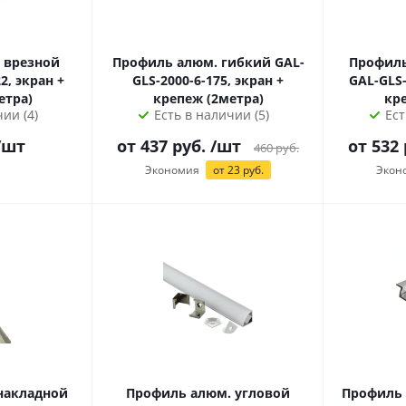
 врезной
Профиль алюм. гибкий GAL-
Профиль
2, экран +
GLS-2000-6-175, экран +
GAL-GLS-
етра)
крепеж (2метра)
кре
ии (4)
Есть в наличии (5)
Ест
/шт
от
437
руб.
/шт
от
532
460
руб.
Экономия
от
23
руб.
Экон
накладной
Профиль алюм. угловой
Профиль а