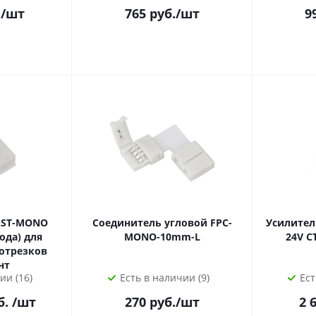
.
/шт
765
руб.
/шт
9
AST-MONO
Соединитель угловой FPC-
Усилител
ода) для
MONO-10mm-L
24V CT315-1CH (12/24V
 отрезков
нт
ии (16)
Есть в наличии (9)
Ест
б.
/шт
270
руб.
/шт
2 