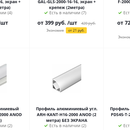
6, экран +
GAL-GLS-2000-16-16, экран +
F-200
етра)
крепеж (2метра)
ии (4)
Есть в наличии (7)
Ест
/шт
от
399
руб.
/шт
от
72
420
руб.
Экономия
от
21
руб.
Эконо
иниевый
Профиль алюминиевый угл.
Профиль
2000 ANOD
ARH-KANT-H16-2000 ANOD (2
PDS45-T-
)
метра) БЕЗ ЭКРАНА
ии (2)
Есть в наличии (2)
Ест