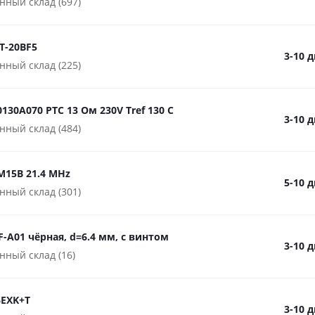
нный склад (697)
T-20BF5
3-10 
нный склад (225)
130A070 PTC 13 Ом 230V Tref 130 C
3-10 
нный склад (484)
M15B 21.4 MHz
5-10 
нный склад (301)
-A01 чёрная, d=6.4 мм, с винтом
3-10 
нный склад (16)
EXK+T
3-10 