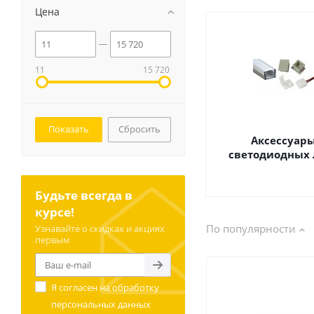
Цена
11
15 720
Сбросить
Аксессуары
светодиодных л
Будьте всегда в
курсе!
По популярности
Узнавайте о скидках и акциях
первым
Я согласен на
обработку
персональных данных