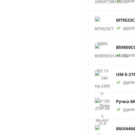
удале
MT9523C
удале
B59850C0
удале
UM-5-21
удале
Ручка MF
удале
MAX4466