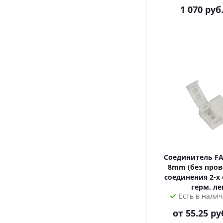
1 070
руб
Соединитель F
8mm (без пров
соединения 2-х
герм. ле
Есть в налич
от
55.25
ру