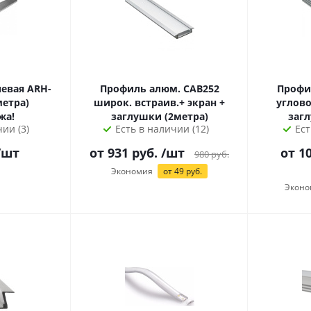
евая ARH-
Профиль алюм. CAB252
Профи
широк. встраив.+ экран +
углово
жа!
заглушки (2метра)
ии (3)
Есть в наличии (12)
Ест
/шт
от
931
руб.
/шт
от 1
980
руб.
Экономия
от
49
руб.
Эконо