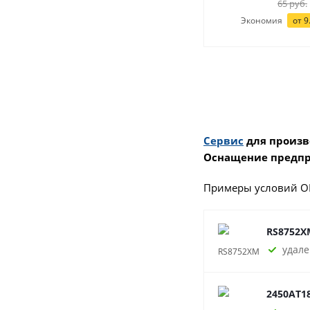
65
руб.
Экономия
от
9
Сервис
для произв
Оснащение предпр
Примеры условий О
RS8752X
удале
2450AT1