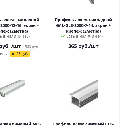
 алюм. накладной
Профиль алюм. накладной
2000-12-16, экран +
GAL-GLS-2000-7-14, экран +
пеж (2метра)
крепеж (2метра)
ь в наличии (6)
Есть в наличии (4)
руб.
/шт
365
руб.
/шт
560
руб.
омия
от
28
руб.
люминиевый MIC-
Профиль алюминиевый PDS-