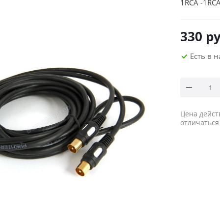
1RCA -1RCA
330
ру
Есть в 
Цена дейст
отличаться