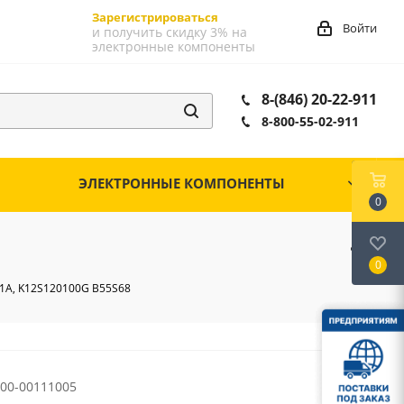
Зарегистрироваться
Войти
и получить скидку 3% на
электронные компоненты
8-(846) 20-22-911
8-800-55-02-911
ЭЛЕКТРОННЫЕ КОМПОНЕНТЫ
0
0
, 1А, K12S120100G B55S68
00-00111005