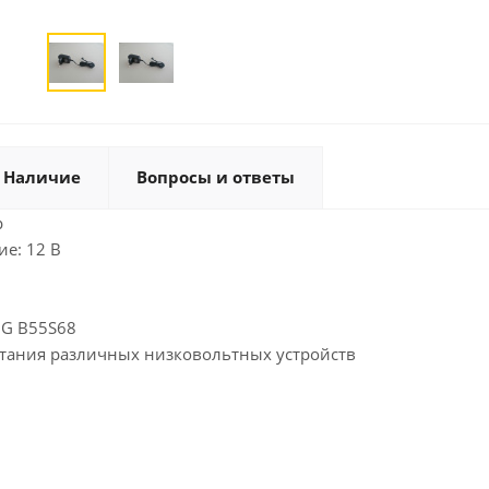
Наличие
Вопросы и ответы
р
е: 12 В
0G B55S68
тания различных низковольтных устройств