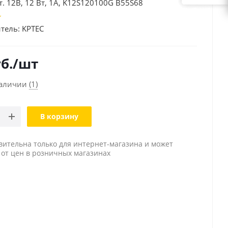
т. 12В, 12 Вт, 1А, K12S120100G B55S68
тель:
KPTEC
б.
/шт
наличии
(1)
В корзину
вительна только для интернет-магазина и может
 от цен в розничных магазинах