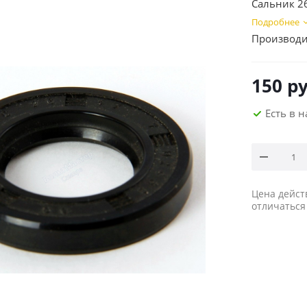
Сальник 2
Подробнее
Производи
150
ру
Есть в 
Цена дейст
отличаться