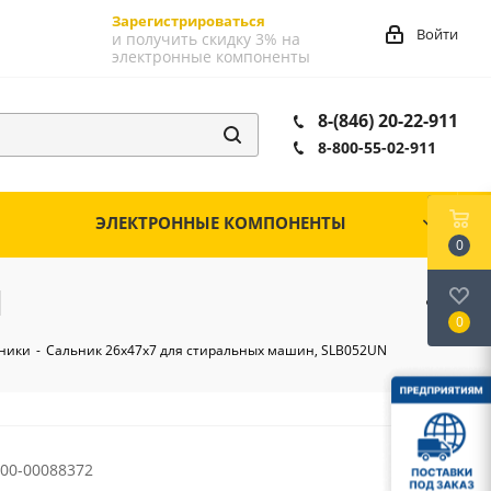
Зарегистрироваться
Войти
и получить скидку 3% на
электронные компоненты
8-(846) 20-22-911
8-800-55-02-911
ЭЛЕКТРОННЫЕ КОМПОНЕНТЫ
0
N
0
ники
-
Сальник 26х47х7 для стиральных машин, SLB052UN
00-00088372